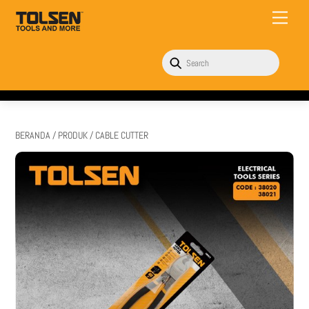
Skip
Menu
to
content
BERANDA
/
PRODUK
/ CABLE CUTTER