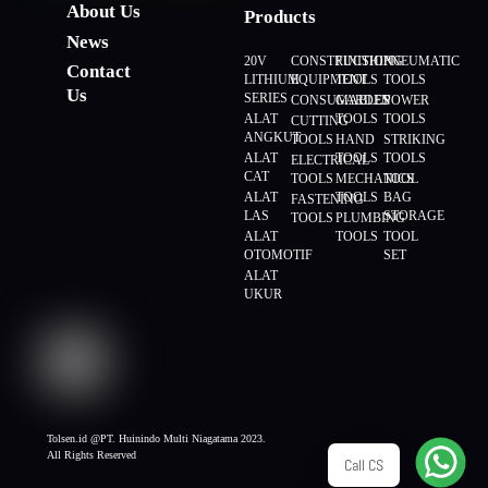
About Us
Products
News
20V
CONSTRUCTION
FINISHING
PNEUMATIC
Contact
LITHIUM
EQUIPMENT
TOOLS
TOOLS
Us
SERIES
CONSUMABLES
GARDEN
POWER
ALAT
TOOLS
TOOLS
CUTTING
ANGKUT
TOOLS
HAND
STRIKING
ALAT
TOOLS
TOOLS
ELECTRICAL
CAT
TOOLS
MECHANICS
TOOL
ALAT
TOOLS
BAG
FASTENING
LAS
STORAGE
TOOLS
PLUMBING
ALAT
TOOLS
TOOL
OTOMOTIF
SET
ALAT
UKUR
Tolsen.id @PT. Huinindo Multi Niagatama 2023.
All Rights Reserved
Call CS