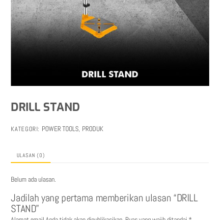
DRILL STAND
POWER TOOLS
PRODUK
KATEGORI:
,
ULASAN (0)
Belum ada ulasan.
Jadilah yang pertama memberikan ulasan “DRILL
STAND”
Alamat email Anda tidak akan dipublikasikan.
Ruas yang wajib ditandai
*