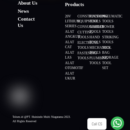
About Us
Products
News
20V
CONSTRUCTION
FINISHING
PNEUMATIC
Contact
LITHIUM
EQUIPMENT
TOOLS
TOOLS
Us
SERIES
CONSUMABLES
GARDEN
POWER
ALAT
TOOLS
TOOLS
CUTTING
ANGKUT
TOOLS
HAND
STRIKING
ALAT
TOOLS
TOOLS
ELECTRICAL
CAT
TOOLS
MECHANICS
TOOL
ALAT
TOOLS
BAG
FASTENING
LAS
STORAGE
TOOLS
PLUMBING
ALAT
TOOLS
TOOL
OTOMOTIF
SET
ALAT
UKUR
Tolsen.id @PT. Huinindo Multi Niagatama 2023.
All Rights Reserved
Call CS